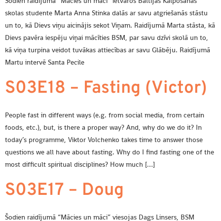
Šodien raidījuma “Mācies un māci” ietvaros Baltijas Kalpošanas
skolas studente Marta Anna Stinka dalās ar savu atgriešanās stāstu
un to, kā Dievs viņu aicinājis sekot Viņam. Raidījumā Marta stāsta, kā
Dievs pavēra iespēju viņai mācīties BSM, par savu dzīvi skolā un to,
kā viņa turpina veidot tuvākas attiecības ar savu Glābēju. Raidījumā
Martu intervē Santa Pecile
S03E18 – Fasting (Victor)
People fast in different ways (e.g. from social media, from certain
foods, etc.), but, is there a proper way? And, why do we do it? In
today’s programme, Viktor Volchenko takes time to answer those
questions we all have about fasting. Why do I find fasting one of the
most difficult spiritual disciplines? How much […]
S03E17 – Doug
Šodien raidījumā “Mācies un māci” viesojas Dags Linsers, BSM