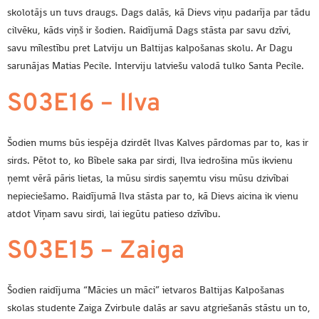
skolotājs un tuvs draugs. Dags dalās, kā Dievs viņu padarīja par tādu
cilvēku, kāds viņš ir šodien. Raidījumā Dags stāsta par savu dzīvi,
savu mīlestību pret Latviju un Baltijas kalpošanas skolu. Ar Dagu
sarunājas Matias Pecile. Interviju latviešu valodā tulko Santa Pecile.
S03E16 – Ilva
Šodien mums būs iespēja dzirdēt Ilvas Kalves pārdomas par to, kas ir
sirds. Pētot to, ko Bībele saka par sirdi, Ilva iedrošina mūs ikvienu
ņemt vērā pāris lietas, la mūsu sirdis saņemtu visu mūsu dzivībai
nepieciešamo. Raidījumā Ilva stāsta par to, kā Dievs aicina ik vienu
atdot Viņam savu sirdi, lai iegūtu patieso dzīvību.
S03E15 – Zaiga
Šodien raidījuma “Mācies un māci” ietvaros Baltijas Kalpošanas
skolas studente Zaiga Zvirbule dalās ar savu atgriešanās stāstu un to,