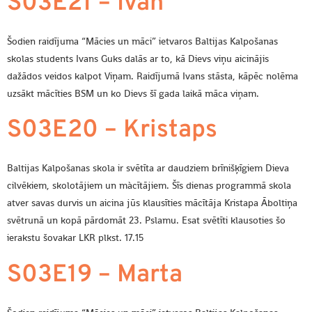
S03E21 – Ivan
Šodien raidījuma “Mācies un māci” ietvaros Baltijas Kalpošanas
skolas students Ivans Guks dalās ar to, kā Dievs viņu aicinājis
dažādos veidos kalpot Viņam. Raidījumā Ivans stāsta, kāpēc nolēma
uzsākt mācīties BSM un ko Dievs šī gada laikā māca viņam.
S03E20 – Kristaps
Baltijas Kalpošanas skola ir svētīta ar daudziem brīnišķīgiem Dieva
cilvēkiem, skolotājiem un màcītājiem. Šīs dienas programmā skola
atver savas durvis un aicina jūs klausīties mācītāja Kristapa Āboltiņa
svētrunā un kopā pārdomāt 23. Pslamu. Esat svētīti klausoties šo
ierakstu šovakar LKR plkst. 17.15
S03E19 – Marta