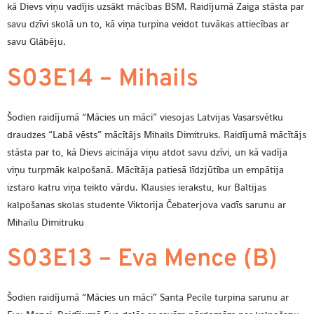
kā Dievs viņu vadījis uzsākt mācības BSM. Raidījumā Zaiga stāsta par
savu dzīvi skolā un to, kā viņa turpina veidot tuvākas attiecības ar
savu Glābēju.
S03E14 – Mihails
Šodien raidījumā “Mācies un māci” viesojas Latvijas Vasarsvētku
draudzes “Labā vēsts” mācītājs Mihails Dimitruks. Raidījumā mācītājs
stāsta par to, kā Dievs aicināja viņu atdot savu dzīvi, un kā vadīja
viņu turpmāk kalpošanā. Mācītāja patiesā līdzjūtība un empātija
izstaro katru viņa teikto vārdu. Klausies ierakstu, kur Baltijas
kalpošanas skolas studente Viktorija Čebaterjova vadīs sarunu ar
Mihailu Dimitruku
S03E13 – Eva Mence (B)
Šodien raidījumā “Mācies un māci” Santa Pecile turpina sarunu ar