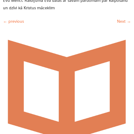
Evu Menci. Raidījumā Eva dalās ar savām pārdomām par kalpošanu
un dzīvi kā Kristus māceklim
←
previous
Next
→