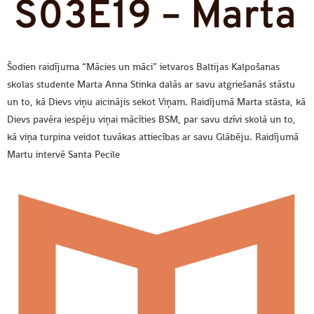
S03E19 – Marta
Šodien raidījuma “Mācies un māci” ietvaros Baltijas Kalpošanas
skolas studente Marta Anna Stinka dalās ar savu atgriešanās stāstu
un to, kā Dievs viņu aicinājis sekot Viņam. Raidījumā Marta stāsta, kā
Dievs pavēra iespēju viņai mācīties BSM, par savu dzīvi skolā un to,
kā viņa turpina veidot tuvākas attiecības ar savu Glābēju. Raidījumā
Martu intervē Santa Pecile