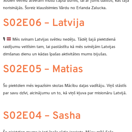
Šodien vēlreiz atveram mūsu čapla durvis, lai ar jums dalītos, kas tajā
norisinājās. Šoreiz klausīsimies Vārdu no Erlanda Zalucka.
S02E06 – Latvija
🎙
Mēs svinam Latvijas svētku nedēļu. Tādēļ šajā piektdienā
raidījumu veltīsim tam, lai pastāstītu kā mēs svinējām Latvijas
dimšanas dienu un kādas īpašas aktivitātes mums bijušas.
S02E05 – Matias
Šo piektdien mēs iepazīsim skolas Mācību daļas vadītāju. Viņš stāstīs
par savu dzīvi, aicinājumu un to, kā viņš kļuva par misionāru Latvijā.
S02E04 – Sasha
Šo piektdien mums ir ļoti īpašs rādio ieraksts. Mūsu mīļā Saša