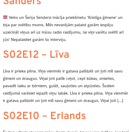
Sanders
Veins un Šerija Sendersi mācīja priekšmetu ‘Kristīga ģimene’ un
bija par svētību mums. Mēs nevarējām palaist garām iespēju
uzaicināt viņus arī uz mūsu radio raidījumu, lai viņi varētu svētīt arī
jūs! Nepalaidiet garām šo interviju.
S02E12 – Līva
Līva ir prieka pilna. Viņa vienmēr ir gatava palīdzēt un ļoti mīl savu
ģimeni un draugus. Viņai ļoti patīk ceļot, cept kūkas, smieties,
pavadīt laiku ar bērniem, gulēt, sauļoties un atpūsties. Šodien
raidījumā varēsiet iepazīt viņu labāk. Līva ir prieka pilna. Viņa vienmēr
ir gatava palīdzēt un ļoti mīl savu ģimeni un draugus. Viņai ļoti […]
S02E10 – Erlands