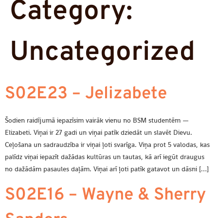
Category:
Uncategorized
S02E23 – Jelizabete
Šodien raidījumā iepazīsim vairāk vienu no BSM studentēm —
Elizabeti. Viņai ir 27 gadi un viņai patīk dziedāt un slavēt Dievu.
Ceļošana un sadraudzība ir viņai ļoti svarīga. Viņa prot 5 valodas, kas
palīdz viņai iepazīt dažādas kultūras un tautas, kā arī iegūt draugus
no dažādām pasaules daļām. Viņai arī ļoti patīk gatavot un dāsni […]
S02E16 – Wayne & Sherry