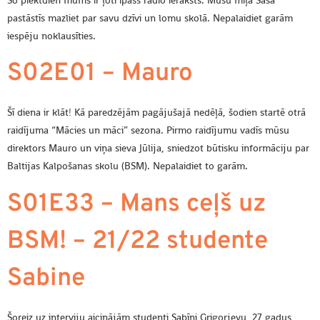
pastāstīs mazliet par savu dzīvi un lomu skolā. Nepalaidiet garām
iespēju noklausīties.
S02E01 – Mauro
Šī diena ir klāt! Kā paredzējām pagājušajā nedēļā, šodien startē otrā
raidījuma “Mācies un māci” sezona. Pirmo raidījumu vadīs mūsu
direktors Mauro un viņa sieva Jūlija, sniedzot būtisku informāciju par
Baltijas Kalpošanas skolu (BSM). Nepalaidiet to garām.
S01E33 – Mans ceļš uz
BSM! – 21/22 studente
Sabine
Šoreiz uz interviju aicinājām studenti Sabīni Grigorjevu, 27 gadus