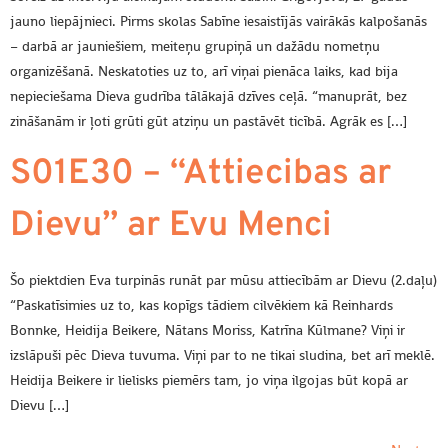
jauno liepājnieci. Pirms skolas Sabīne iesaistījās vairākās kalpošanās
– darbā ar jauniešiem, meiteņu grupiņā un dažādu nometņu
organizēšanā. Neskatoties uz to, arī viņai pienāca laiks, kad bija
nepieciešama Dieva gudrība tālākajā dzīves ceļā. “manuprāt, bez
zināšanām ir ļoti grūti gūt atziņu un pastāvēt ticībā. Agrāk es […]
S01E30 – “Attiecibas ar
Dievu” ar Evu Menci
Šo piektdien Eva turpinās runāt par mūsu attiecībām ar Dievu (2.daļu)
“Paskatīsimies uz to, kas kopīgs tādiem cilvēkiem kā Reinhards
Bonnke, Heidija Beikere, Nātans Moriss, Katrīna Kūlmane? Viņi ir
izslāpuši pēc Dieva tuvuma. Viņi par to ne tikai sludina, bet arī meklē.
Heidija Beikere ir lielisks piemērs tam, jo viņa ilgojas būt kopā ar
Dievu […]