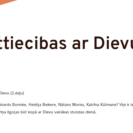
tiecibas ar Diev
Dievu (2.daļu)
nhards Bonnke, Heidija Beikere, Nātans Moriss, Katrīna Kūlmane? Viņi ir iz
 viņa ilgojas būt kopā ar Dievu vairākas stundas dienā.