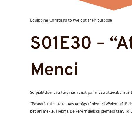
Equipping Christians to live out their purpose
S01E30 – “At
Menci
Šo piektdien Eva turpinās runāt par mūsu attiecībām ar 
“Paskatīsimies uz to, kas kopīgs tādiem cilvēkiem kā Rei
bet arī meklē. Heidija Beikere ir lielisks piemērs tam, jo