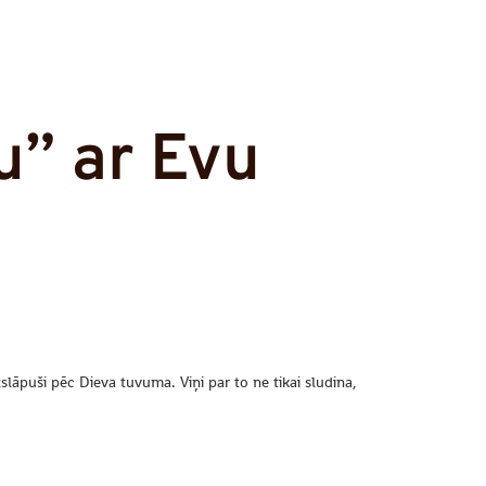
u” ar Evu
slāpuši pēc Dieva tuvuma. Viņi par to ne tikai sludina,