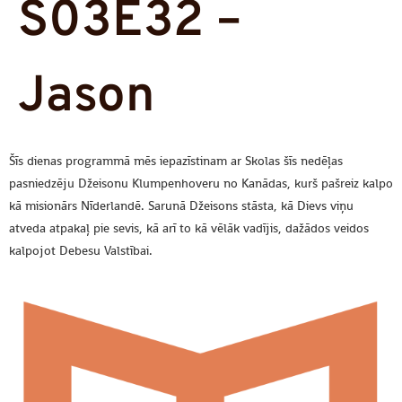
S03E32 –
Jason
Šīs dienas programmā mēs iepazīstinam ar Skolas šīs nedēļas
pasniedzēju Džeisonu Klumpenhoveru no Kanādas, kurš pašreiz kalpo
kā misionārs Nīderlandē. Sarunā Džeisons stāsta, kā Dievs viņu
atveda atpakaļ pie sevis, kā arī to kā vēlāk vadījis, dažādos veidos
kalpojot Debesu Valstībai.