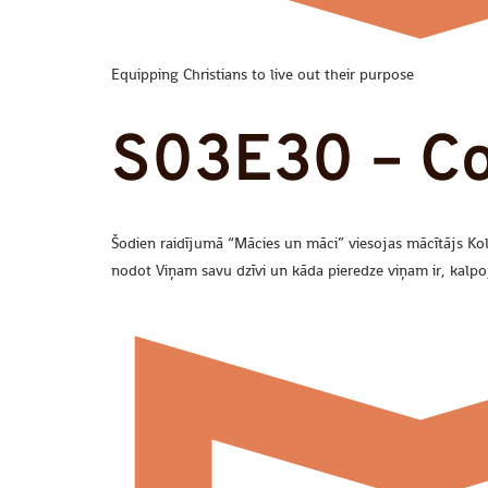
Equipping Christians to live out their purpose
S03E30 – Co
Šodien raidījumā “Mācies un māci” viesojas mācītājs Koll
nodot Viņam savu dzīvi un kāda pieredze viņam ir, kalpo