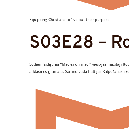
Equipping Christians to live out their purpose
S03E28 – Ro
Šodien raidījumā “Mācies un māci” viesojas mācītāji Robs
atklāsmes grāmatā. Sarunu vada Baltijas Kalpošanas sko