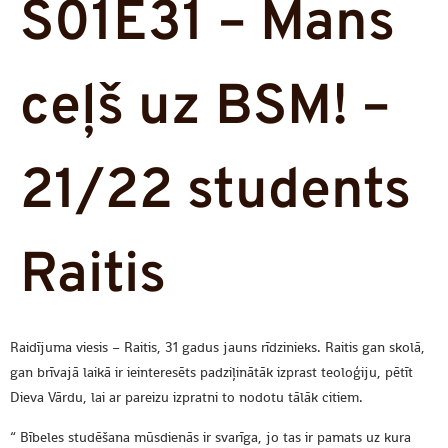
S01E31 – Mans
ceļš uz BSM! –
21/22 students
Raitis
Raidījuma viesis – Raitis, 31 gadus jauns rīdzinieks. Raitis gan skolā,
gan brīvajā laikā ir ieinteresēts padziļinātāk izprast teoloģiju, pētīt
Dieva Vārdu, lai ar pareizu izpratni to nodotu tālāk citiem.
“ Bībeles studēšana mūsdienās ir svarīga, jo tas ir pamats uz kura