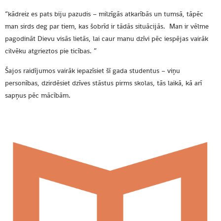
“kādreiz es pats biju pazudis – milzīgās atkarībās un tumsā, tāpēc
man sirds deg par tiem, kas šobrīd ir tādās situācijās.
Man ir vēlme
pagodināt Dievu visās lietās, lai caur manu dzīvi pēc iespējas vairāk
cilvēku atgrieztos pie ticības. ”
Šajos raidījumos vairāk iepazīsiet šī gada studentus – viņu
personības, dzirdēsiet dzīves stāstus pirms skolas, tās laikā, kā arī
sapņus pēc mācībām.