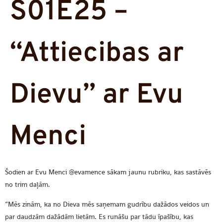
S01E25 –
“Attiecibas ar
Dievu” ar Evu
Menci
Šodien ar Evu Menci @evamence sākam jaunu rubriku, kas sastāvēs
no trim daļām.
“Mēs zinām, ka no Dieva mēs saņemam gudrību dažādos veidos un
par daudzām dažādām lietām. Es runāšu par tādu īpašību, kas