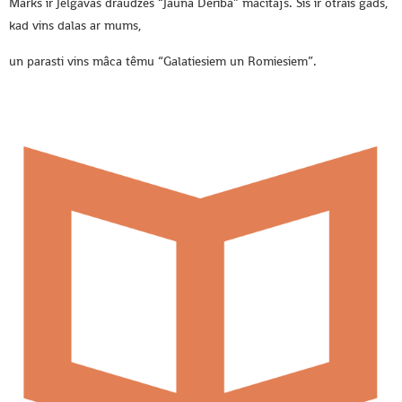
Marks ir Jelgavas draudzes “Jauna Deriba” macitajs. Sis ir otrais gads,
kad vins dalas ar mums,
un parasti vins mâca têmu “Galatiesiem un Romiesiem”.