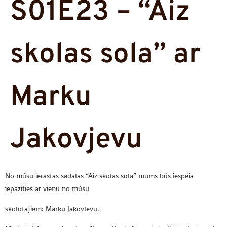
S01E23 – “Aiz
skolas sola” ar
Marku
Jakovjevu
No músu ierastas sadalas “Aiz skolas sola” mums bús iespéia
iepazities ar vienu no músu
skolotajiem: Marku Jakovlevu.