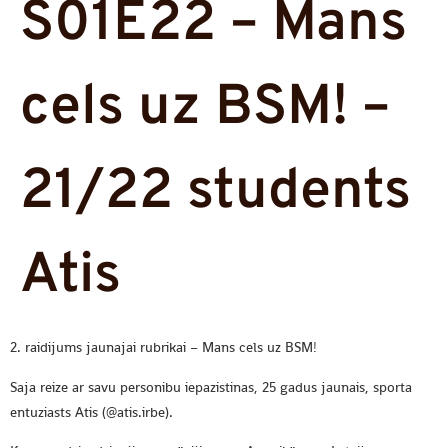
S01E22 – Mans
cels uz BSM! –
21/22 students
Atis
2. raidijums jaunajai rubrikai – Mans cels uz BSM!
Saja reize ar savu personibu iepazistinas, 25 gadus jaunais, sporta
entuziasts Atis (@atis.irbe).