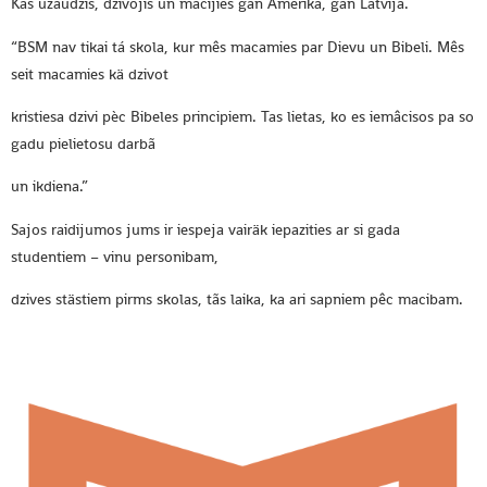
Kas uzaudzis, dzivojis un mäcijies gan Amerikä, gan Latvija.
“BSM nav tikai tá skola, kur mês macamies par Dievu un Bibeli. Mês
seit macamies kä dzivot
kristiesa dzivi pèc Bibeles principiem. Tas lietas, ko es iemâcisos pa so
gadu pielietosu darbã
un ikdiena.”
Sajos raidijumos jums ir iespeja vairäk iepazities ar si gada
studentiem – vinu personibam,
dzives stästiem pirms skolas, tãs laika, ka ari sapniem pêc macibam.