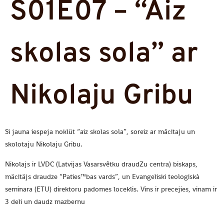
S01E07 – “Aiz
skolas sola” ar
Nikolaju Gribu
Si jauna iespeja noklüt “aiz skolas sola”, soreiz ar mācitaju un
skolotaju Nikolaju Gribu.
Nikolajs ir LVDC (Latvijas Vasarsvêtku draudZu centra) biskaps,
mäcitäjs draudze “Paties™bas vards”, un Evangeliski teologiskà
seminara (ETU) direktoru padomes loceklis. Vins ir precejies, vinam ir
3 deli un daudz mazbernu